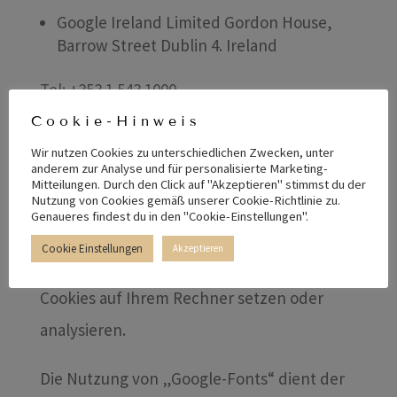
Google Ireland Limited Gordon House,
Barrow Street Dublin 4. Ireland
Tel: +353 1 543 1000
Cookie-Hinweis
Beim Aufrufen dieser Webseite lädt Ihr
Wir nutzen Cookies zu unterschiedlichen Zwecken, unter
Browser Schriftarten und speichert diese in
anderem zur Analyse und für personalisierte Marketing-
Mitteilungen. Durch den Click auf "Akzeptieren" stimmst du der
den Cache. Da Sie, als Besucher der
Nutzung von Cookies gemäß unserer Cookie-Richtlinie zu.
Genaueres findest du in den "Cookie-Einstellungen".
Webseite, Daten des Dienstanbieters
Cookie Einstellungen
Akzeptieren
empfangen kann Google unter Umständen
Cookies auf Ihrem Rechner setzen oder
analysieren.
Die Nutzung von „Google-Fonts“ dient der